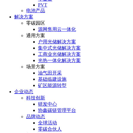
PVT
电池产品
解决方案
零碳园区
源网售用云一体化
通用方案
户⽤光储解决⽅案
集中式光储解决⽅案
⼯商业光储解决⽅案
光热⼀体化解决⽅案
场景方案
油气田开采
基础临建设施
矿区能源转型
企业动态
科技创新
研发中心
协鑫碳链管理平台
品牌动态
全球活动
零碳合伙人