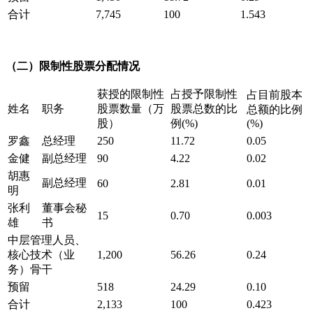
合计
7,745
100
1.543
（二）
限制性股票分配情况
获授的限制性
占授予限制性
占目前股本
姓名
职务
股票数量（万
股票总数的比
总额的比例
股）
例(%)
(%)
罗鑫
总经理
250
11.72
0.05
金健
副总经理
90
4.22
0.02
胡惠
副总经理
60
2.81
0.01
明
张利
董事会秘
15
0.70
0.003
雄
书
中层管理人员、
核心技术（业
1,200
56.26
0.24
务）骨干
预留
518
24.29
0.10
合计
2,133
100
0.423