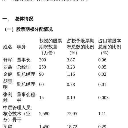
一、
总体情况
（一）
股票期权分配情况
获授的股票
占授予股票期
占目前股本
姓名
职务
期权数量
权总数的比例
总额的比例
（万份）
（%）
（%）
舒桦
董事长
300
3.87
0.06
罗鑫
总经理
250
3.23
0.05
金健
副总经理
90
1.16
0.02
胡惠
副总经理
60
0.78
0.01
明
张利
董事会秘
15
0.19
0.003
雄
书
中层管理人员、
核心技术（业
5,580
72.05
1.11
务）骨干
预留
1,450
18.72
0.29