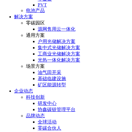
PVT
电池产品
解决方案
零碳园区
源网售用云一体化
通用方案
户⽤光储解决⽅案
集中式光储解决⽅案
⼯商业光储解决⽅案
光热⼀体化解决⽅案
场景方案
油气田开采
基础临建设施
矿区能源转型
企业动态
科技创新
研发中心
协鑫碳链管理平台
品牌动态
全球活动
零碳合伙人