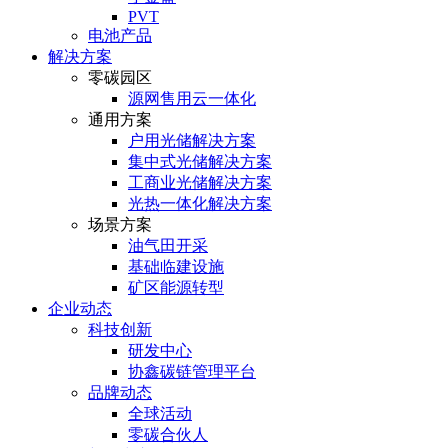
PVT
电池产品
解决方案
零碳园区
源网售用云一体化
通用方案
户⽤光储解决⽅案
集中式光储解决⽅案
⼯商业光储解决⽅案
光热⼀体化解决⽅案
场景方案
油气田开采
基础临建设施
矿区能源转型
企业动态
科技创新
研发中心
协鑫碳链管理平台
品牌动态
全球活动
零碳合伙人