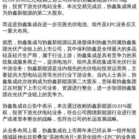
份，投资下游光伏电站业务。本次交易完成后，协鑫集成将成
为协鑫新能源的第二大股东。
而这是
协鑫集成
在进一步完善光伏电池、组件及EPC业务后又
一重大布局。
据悉，
协鑫集成
与协鑫新能源以及港股保利协鑫为同属协鑫集
团光伏产业链上的上市公司，其中保利协鑫是全球最大的多晶
硅及硅片生产商，属于行业上游；协鑫集成是具有竞争力的系
统集成服务商之一，提供电池片、组件及系统集成等光伏行业
中游业务；协鑫新能源是业内领先的光伏电站投资运营商，主
要提供大型电站运营等光伏行业下游业务。业内人士表示，协
鑫集成此次收购成为协鑫新能源第二大股东，意味着协鑫集团
正在对旗下上市公司业务、资源进行整合，进一步加强协鑫集
团在光伏产业链上的竞争力。
协鑫集成
在公告中表示，本次通过收购协鑫新能源10.01%股
权，投资下游光伏电站业务，符合公司围绕新能源行业进行资
产或者资本整合的战略，也符合公司的长远发展战略。
从业务布局上看，
协鑫集成
在上市两年来已经从单一组件制造
领域延伸出目前叠加“高效电池片+差异化组件+EPC”的业务格