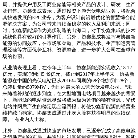
局，并提供户用及工商业储能等相关产品的设计、研发、生产
及销售。协鑫集成表示，通过投资下游光伏电站业务，将配合
其快速发展的EPC业务，为客户设计前沿最优化的智慧综合能
源解决方案，为公司带来持续而稳定的收入及利润来源；同
时，协鑫新能源作为光伏制造的出海口，对于协鑫集成的技术
路线也具有较好的引导作用。另外，协鑫集成将发挥与协鑫新
能源的协同效应，在市场和渠道、产品和技术、生产和运营管
理经验等方面优势互补、资源整合，进一步扩大公司在全球市
场的份额。
从业绩表现上看，在今年上半年，协鑫新能源实现收入18.12
亿元，实现净利润5.49亿元。截止到2017年上半年末，协鑫新
能源在中国的光伏电站已从2016年同期的68个增加到128个，
总装机量约5079MW，为国内最大的民营光伏发电公司。“未
来随着补贴的逐步到位，在大型地面电站项目越来越少的背景
下，新能源的电站资源显然将成为极为紧俏的稀有资源，光伏
电站并网后产生的稳定现金流回报，将使协鑫新能源的经营业
绩持续而稳定。
协鑫集成
通过此次入股将获得明显的业绩保
障。”有业内人士称。
此外，
协鑫集成
通过快速的市场发展，已逐步完成了高效电池
及组件产能的布局，并通过推进智能制造实现智能设计、智能