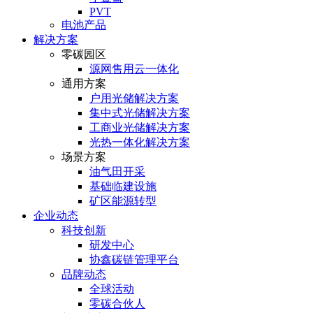
PVT
电池产品
解决方案
零碳园区
源网售用云一体化
通用方案
户⽤光储解决⽅案
集中式光储解决⽅案
⼯商业光储解决⽅案
光热⼀体化解决⽅案
场景方案
油气田开采
基础临建设施
矿区能源转型
企业动态
科技创新
研发中心
协鑫碳链管理平台
品牌动态
全球活动
零碳合伙人