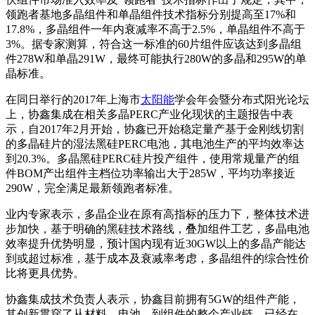
领跑者基地多晶组件和单晶组件技术指标分别提高至17%和
17.8%，多晶组件一年内衰减率不高于2.5%，单晶组件不高于
3%。据专家测算，符合这一标准的60片组件应该达到多晶组
件278W和单晶291W，最终可能执行280W的多晶和295W的单
晶标准。
在同日举行的2017年上海市
太阳能
学会年会暨分布式阳光论坛
上，协鑫集成在相关多晶PERC产业化现状的主题报告中表
示，自2017年2月开始，协鑫已开始稳定量产基于金刚线切割
的多晶硅片的湿法黑硅PERC电池，其电池生产的平均效率达
到20.3%。多晶黑硅PERC硅片投产组件，使用常规量产的组
件BOM产出组件主档位功率输出大于285W，平均功率接近
290W，完全满足最新领跑者标准。
业内专家表示，多晶企业在原有高指标的压力下，整体技术进
步加快，基于明确的黑硅技术路线，叠加组件工艺，多晶电池
效率提升优势明显，预计国内现有近30GW以上的多晶产能达
到或超过标准，基于成本及衰减率考虑，多晶组件的综合性价
比将更具优势。
协鑫集成技术负责人表示，协鑫目前拥有5GW的组件产能，
其创新贯穿了从材料、电池、到组件的整个产业链，已经在