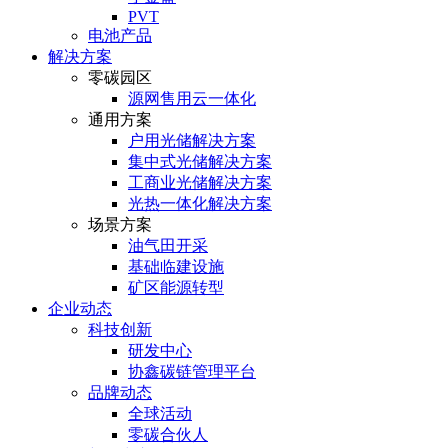
PVT
电池产品
解决方案
零碳园区
源网售用云一体化
通用方案
户⽤光储解决⽅案
集中式光储解决⽅案
⼯商业光储解决⽅案
光热⼀体化解决⽅案
场景方案
油气田开采
基础临建设施
矿区能源转型
企业动态
科技创新
研发中心
协鑫碳链管理平台
品牌动态
全球活动
零碳合伙人