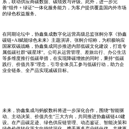
系，联动供应商碳数据、碳绩效与评级。此外，进一步完
善“组件 + 绿证”一体化服务能力，为客户提供覆盖国内外市场
的绿色权益服务。
在同期论坛中，协鑫集成数字化运营高级总监张舸分享《协鑫
碳链+AI赋能绿色未来》主题演讲。张舸介绍称，为积极响应
国家双碳战略，协鑫集成同步推进内部低碳文化建设，打造专
属低碳社群“碳星球”。公司从运营管理、差旅出行、办公生活
等多维度推行低碳举措，在实现降碳增效的同时，秉持“低碳
践行、价值共享”理念，引导全体员工参与低碳行动，助力企
业全链条、全产品实现减碳目标。
未来，协鑫集成与蚂蚁数科将进一步深化合作，围绕“智能驱
动、主动决策、价值共生”三大方向，共同推进协鑫碳链4.0建
设。在产品碳足迹、绿色供应链管理、动态鉴证、智能决策和
绿色价值转化等方向持续深化，携手更多产业链伙伴，共建更