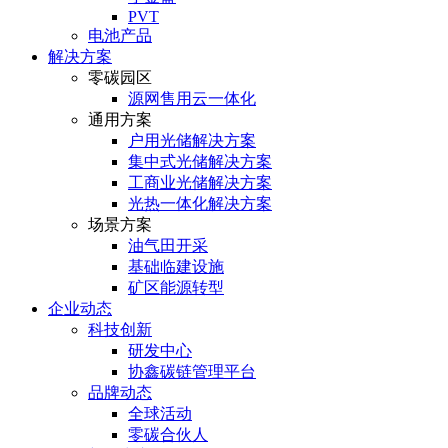
PVT
电池产品
解决方案
零碳园区
源网售用云一体化
通用方案
户⽤光储解决⽅案
集中式光储解决⽅案
⼯商业光储解决⽅案
光热⼀体化解决⽅案
场景方案
油气田开采
基础临建设施
矿区能源转型
企业动态
科技创新
研发中心
协鑫碳链管理平台
品牌动态
全球活动
零碳合伙人