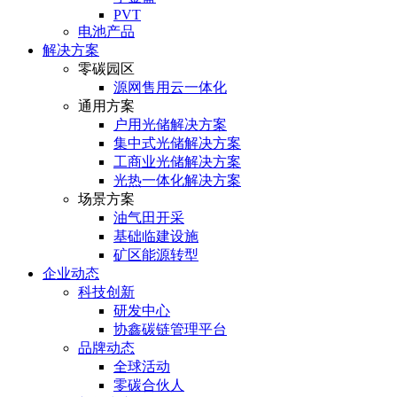
PVT
电池产品
解决方案
零碳园区
源网售用云一体化
通用方案
户⽤光储解决⽅案
集中式光储解决⽅案
⼯商业光储解决⽅案
光热⼀体化解决⽅案
场景方案
油气田开采
基础临建设施
矿区能源转型
企业动态
科技创新
研发中心
协鑫碳链管理平台
品牌动态
全球活动
零碳合伙人