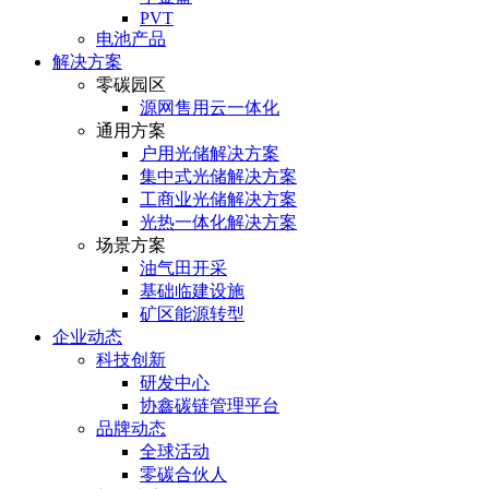
PVT
电池产品
解决方案
零碳园区
源网售用云一体化
通用方案
户⽤光储解决⽅案
集中式光储解决⽅案
⼯商业光储解决⽅案
光热⼀体化解决⽅案
场景方案
油气田开采
基础临建设施
矿区能源转型
企业动态
科技创新
研发中心
协鑫碳链管理平台
品牌动态
全球活动
零碳合伙人