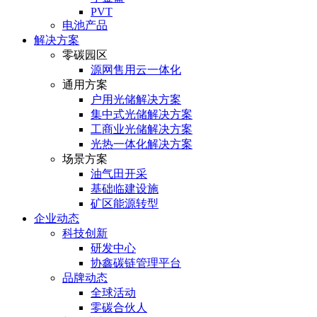
PVT
电池产品
解决方案
零碳园区
源网售用云一体化
通用方案
户⽤光储解决⽅案
集中式光储解决⽅案
⼯商业光储解决⽅案
光热⼀体化解决⽅案
场景方案
油气田开采
基础临建设施
矿区能源转型
企业动态
科技创新
研发中心
协鑫碳链管理平台
品牌动态
全球活动
零碳合伙人