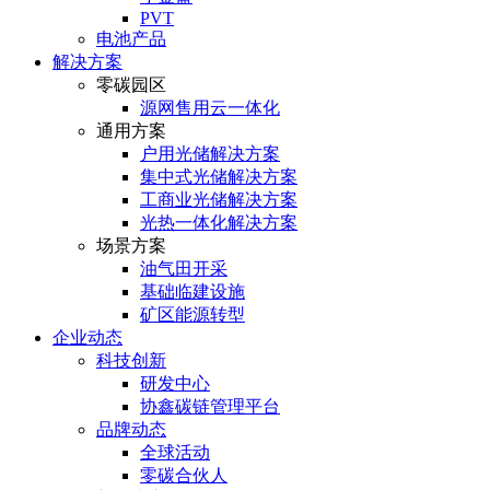
PVT
电池产品
解决方案
零碳园区
源网售用云一体化
通用方案
户⽤光储解决⽅案
集中式光储解决⽅案
⼯商业光储解决⽅案
光热⼀体化解决⽅案
场景方案
油气田开采
基础临建设施
矿区能源转型
企业动态
科技创新
研发中心
协鑫碳链管理平台
品牌动态
全球活动
零碳合伙人