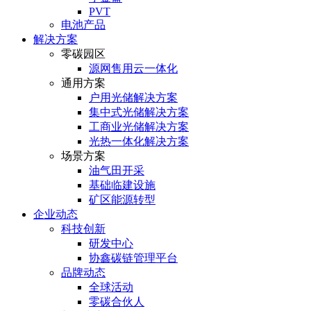
PVT
电池产品
解决方案
零碳园区
源网售用云一体化
通用方案
户⽤光储解决⽅案
集中式光储解决⽅案
⼯商业光储解决⽅案
光热⼀体化解决⽅案
场景方案
油气田开采
基础临建设施
矿区能源转型
企业动态
科技创新
研发中心
协鑫碳链管理平台
品牌动态
全球活动
零碳合伙人