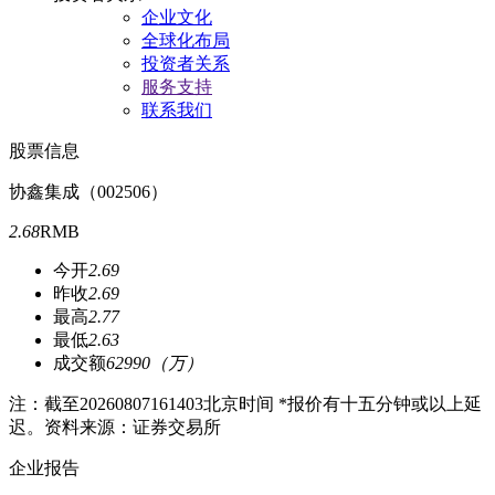
企业文化
全球化布局
投资者关系
服务支持
联系我们
股票信息
协鑫集成（002506）
2.68
RMB
今开
2.69
昨收
2.69
最高
2.77
最低
2.63
成交额
62990（万）
注：截至
20260807161403
北京时间 *报价有十五分钟或以上延
迟。资料来源：证券交易所
企业报告