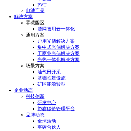
PVT
电池产品
解决方案
零碳园区
源网售用云一体化
通用方案
户⽤光储解决⽅案
集中式光储解决⽅案
⼯商业光储解决⽅案
光热⼀体化解决⽅案
场景方案
油气田开采
基础临建设施
矿区能源转型
企业动态
科技创新
研发中心
协鑫碳链管理平台
品牌动态
全球活动
零碳合伙人