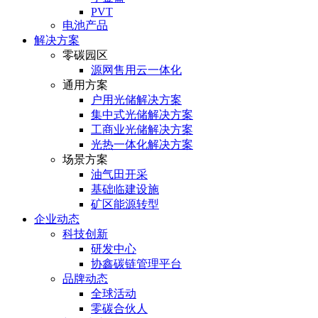
PVT
电池产品
解决方案
零碳园区
源网售用云一体化
通用方案
户⽤光储解决⽅案
集中式光储解决⽅案
⼯商业光储解决⽅案
光热⼀体化解决⽅案
场景方案
油气田开采
基础临建设施
矿区能源转型
企业动态
科技创新
研发中心
协鑫碳链管理平台
品牌动态
全球活动
零碳合伙人