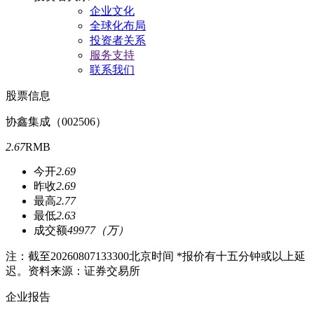
企业文化
全球化布局
投资者关系
服务支持
联系我们
股票信息
协鑫集成（002506）
2.67
RMB
今开
2.69
昨收
2.69
最高
2.77
最低
2.63
成交额
49977（万）
注：截至
20260807133300
北京时间 *报价有十五分钟或以上延
迟。资料来源：证券交易所
企业报告