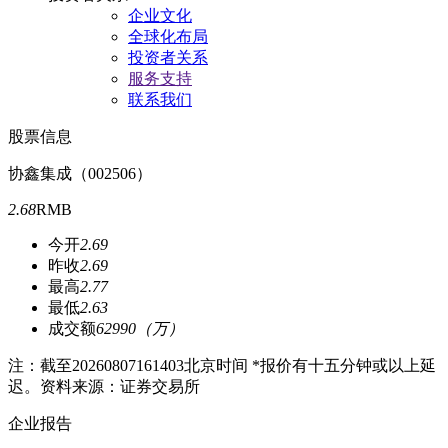
企业文化
全球化布局
投资者关系
服务支持
联系我们
股票信息
协鑫集成（002506）
2.68
RMB
今开
2.69
昨收
2.69
最高
2.77
最低
2.63
成交额
62990（万）
注：截至
20260807161403
北京时间 *报价有十五分钟或以上延
迟。资料来源：证券交易所
企业报告