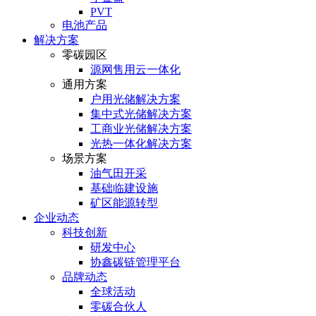
PVT
电池产品
解决方案
零碳园区
源网售用云一体化
通用方案
户⽤光储解决⽅案
集中式光储解决⽅案
⼯商业光储解决⽅案
光热⼀体化解决⽅案
场景方案
油气田开采
基础临建设施
矿区能源转型
企业动态
科技创新
研发中心
协鑫碳链管理平台
品牌动态
全球活动
零碳合伙人