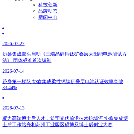
科技创新
品牌动态
新闻中心
2026-07-27
协鑫集成牵头启动《三端晶硅钙钛矿叠层太阳能电池测试方
法》 团体标准首次编制
2026-07-14
跻身第一梯队 协鑫集成柔性钙钛矿叠层电池认证效率突破
33.44%
2026-07-13
聚力高端博士后人才，筑牢光伏前沿技术护城河 协鑫集成博
士后工作站亮相苏州工业园区硕博及博士后创业大赛