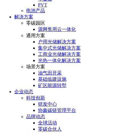
PVT
电池产品
解决方案
零碳园区
源网售用云一体化
通用方案
户⽤光储解决⽅案
集中式光储解决⽅案
⼯商业光储解决⽅案
光热⼀体化解决⽅案
场景方案
油气田开采
基础临建设施
矿区能源转型
企业动态
科技创新
研发中心
协鑫碳链管理平台
品牌动态
全球活动
零碳合伙人